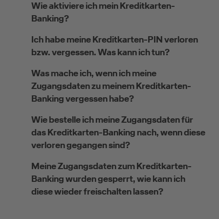
Wie aktiviere ich mein Kreditkarten-
Banking?
Selbstständige
Ich habe meine Kreditkarten-PIN verloren
bzw. vergessen. Was kann ich tun?
(z.B. Gewerbetreibender, Handwerker,
Freiberufler)
Was mache ich, wenn ich meine
Zugangsdaten zu meinem Kreditkarten-
Unternehmen
Banking vergessen habe?
(z.B. e.K., Personengesellschaft (inkl. GbR),
Wie bestelle ich meine Zugangsdaten für
GmbH)
das Kreditkarten-Banking nach, wenn diese
verloren gegangen sind?
Meine Zugangsdaten zum Kreditkarten-
Banking wurden gesperrt, wie kann ich
diese wieder freischalten lassen?