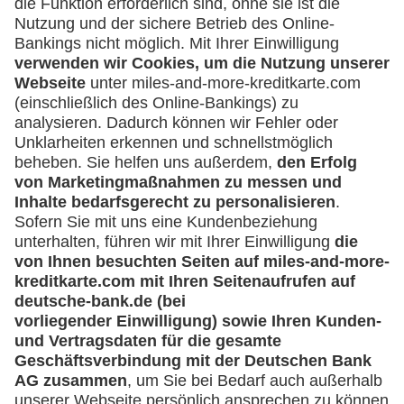
Was kann ich tun, wenn ich über eine
Umsatzanfrage informiert werde, die ich
nicht veranlasst habe?
Sperren der Lufthansa Miles & More
Credit Card
Muss ich meine Lufthansa Miles & More
Credit Card sofort sperren, wenn ich einen
Kartenumsatz nicht zuordnen kann?
Ich möchte meine Karte sperren - was muss
ich tun?
Bekomme ich nach Sperrung meiner