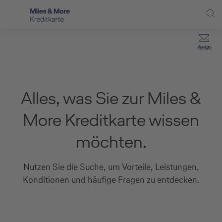
Direkt zur Hauptnavigation (Enter drücken)
Privat-Kund:innen
Suche
Kontakt
Direkt zur Suche (Enter drücken)
Häufige Fragen
Selbstständige
Miles & More Programm
Unternehmen
Direkt zum Hauptinhalt (Enter drücken)
Alles, was Sie zur Miles &
Schritt für Schritt zur neuen Karte
Service
More Kreditkarte wissen
Kreditkarte empfehlen
möchten.
Kreditkarten-Banking
Nutzen Sie die Suche, um Vorteile, Leistungen,
Kreditkarte beantragen
Konditionen und häufige Fragen zu entdecken.