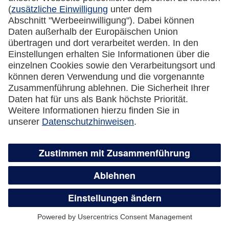
Kreditkarte automatisch eine neue Karte
zugesandt?
Was passiert mit dem Guthaben auf der
gesperrten Kreditkarte?
Wie kündige ich meine Lufthansa Miles &
More Credit Card?
Überweisungsservice,
Guthabenauszahlung und flexible
Teilzahlung
Wie funktioniert der Überweisungsservice?
Was ist der Unterschied zwischen