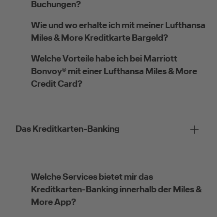
Buchungen?
Wie und wo erhalte ich mit meiner Lufthansa
Miles & More Kreditkarte Bargeld?
Kreditkarte beantragen
Welche Vorteile habe ich bei Marriott
Bonvoy® mit einer Lufthansa Miles & More
Suchen Sie eine Kreditkarte für die private oder
Credit Card?
geschäftliche Nutzung? Oder möchten Sie
Kreditkarten für Ihr Unternehmen beantragen?
Über die Auswahl gelangen Sie direkt in den
gewünschten Antrag.
Das Kreditkarten-Banking
Private Nutzung
Welche Services bietet mir das
Kreditkarten-Banking innerhalb der Miles &
More App?
Geschäftliche Nutzung