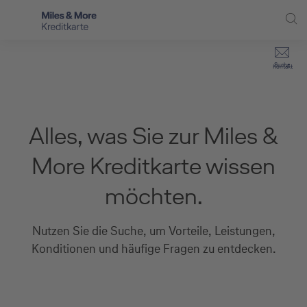
Direkt zur Hauptnavigation (Enter drücken)
Privat-Kund:innen
Suche
Kontakt
Direkt zur Suche (Enter drücken)
Häufige Fragen
Selbstständige
Miles & More Programm
Unternehmen
Direkt zum Hauptinhalt (Enter drücken)
Alles, was Sie zur Miles &
Schritt für Schritt zur neuen Karte
Service
More Kreditkarte wissen
Kreditkarte empfehlen
möchten.
Kreditkarten-Banking
Nutzen Sie die Suche, um Vorteile, Leistungen,
Kreditkarte beantragen
Konditionen und häufige Fragen zu entdecken.