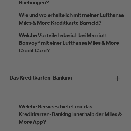
Buchungen?
Wie und wo erhalte ich mit meiner Lufthansa
Miles & More Kreditkarte Bargeld?
Kreditkarte beantragen
Welche Vorteile habe ich bei Marriott
Bonvoy® mit einer Lufthansa Miles & More
Suchen Sie eine Kreditkarte für die private oder
Credit Card?
geschäftliche Nutzung? Oder möchten Sie
Kreditkarten für Ihr Unternehmen beantragen?
Über die Auswahl gelangen Sie direkt in den
gewünschten Antrag.
Das Kreditkarten-Banking
Private Nutzung
Welche Services bietet mir das
Kreditkarten-Banking innerhalb der Miles &
More App?
Geschäftliche Nutzung