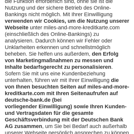
Was kann ich tun, wenn ich über eine
Umsatzanfrage informiert werde, die ich
nicht veranlasst habe?
Sperren der Lufthansa Miles & More
Credit Card
Muss ich meine Lufthansa Miles & More
Credit Card sofort sperren, wenn ich einen
Kartenumsatz nicht zuordnen kann?
Ich möchte meine Karte sperren - was muss
ich tun?
Bekomme ich nach Sperrung meiner