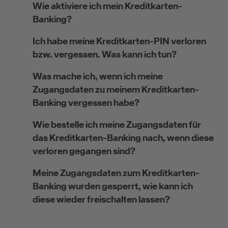
Wie aktiviere ich mein Kreditkarten-
Banking?
Selbstständige
Ich habe meine Kreditkarten-PIN verloren
bzw. vergessen. Was kann ich tun?
(z.B. Gewerbetreibender, Handwerker,
Freiberufler)
Was mache ich, wenn ich meine
Zugangsdaten zu meinem Kreditkarten-
Unternehmen
Banking vergessen habe?
(z.B. e.K., Personengesellschaft (inkl. GbR),
Wie bestelle ich meine Zugangsdaten für
GmbH)
das Kreditkarten-Banking nach, wenn diese
verloren gegangen sind?
Meine Zugangsdaten zum Kreditkarten-
Banking wurden gesperrt, wie kann ich
diese wieder freischalten lassen?