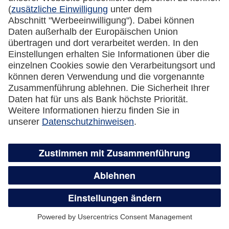
Kreditkarte automatisch eine neue Karte
zugesandt?
Was passiert mit dem Guthaben auf der
gesperrten Kreditkarte?
Wie kündige ich meine Lufthansa Miles &
More Credit Card?
Überweisungsservice,
Guthabenauszahlung und flexible
Teilzahlung
Wie funktioniert der Überweisungsservice?
Was ist der Unterschied zwischen