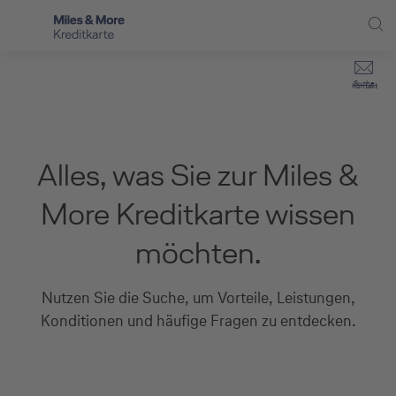
Direkt zur Hauptnavigation (Enter drücken)
Privat-Kund:innen
Suche
Kontakt
Direkt zur Suche (Enter drücken)
Häufige Fragen
Selbstständige
Miles & More Programm
Unternehmen
Direkt zum Hauptinhalt (Enter drücken)
Alles, was Sie zur Miles &
Schritt für Schritt zur neuen Karte
Service
More Kreditkarte wissen
Kreditkarte empfehlen
möchten.
Kreditkarten-Banking
Nutzen Sie die Suche, um Vorteile, Leistungen,
Kreditkarte beantragen
Konditionen und häufige Fragen zu entdecken.