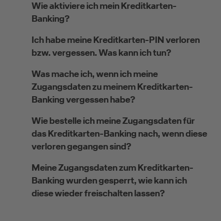
Wie aktiviere ich mein Kreditkarten-
Banking?
Selbstständige
Ich habe meine Kreditkarten-PIN verloren
bzw. vergessen. Was kann ich tun?
(z.B. Gewerbetreibender, Handwerker,
Freiberufler)
Was mache ich, wenn ich meine
Zugangsdaten zu meinem Kreditkarten-
Unternehmen
Banking vergessen habe?
(z.B. e.K., Personengesellschaft (inkl. GbR),
Wie bestelle ich meine Zugangsdaten für
GmbH)
das Kreditkarten-Banking nach, wenn diese
verloren gegangen sind?
Meine Zugangsdaten zum Kreditkarten-
Banking wurden gesperrt, wie kann ich
diese wieder freischalten lassen?