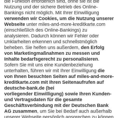
Was kann ich tun, wenn ich über eine
Umsatzanfrage informiert werde, die ich
nicht veranlasst habe?
Sperren der Lufthansa Miles & More
Credit Card
Muss ich meine Lufthansa Miles & More
Credit Card sofort sperren, wenn ich einen
Kartenumsatz nicht zuordnen kann?
Ich möchte meine Karte sperren - was muss
ich tun?
Bekomme ich nach Sperrung meiner