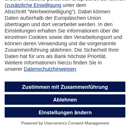
Kreditkarte automatisch eine neue Karte
zugesandt?
Was passiert mit dem Guthaben auf der
gesperrten Kreditkarte?
Wie kündige ich meine Lufthansa Miles &
More Credit Card?
Überweisungsservice,
Guthabenauszahlung und flexible
Teilzahlung
Wie funktioniert der Überweisungsservice?
Was ist der Unterschied zwischen