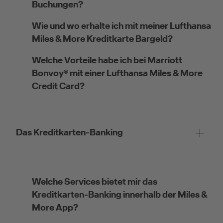
Buchungen?
Wie und wo erhalte ich mit meiner Lufthansa
Miles & More Kreditkarte Bargeld?
Kreditkarte beantragen
Welche Vorteile habe ich bei Marriott
Bonvoy® mit einer Lufthansa Miles & More
Suchen Sie eine Kreditkarte für die private oder
Credit Card?
geschäftliche Nutzung? Oder möchten Sie
Kreditkarten für Ihr Unternehmen beantragen?
Über die Auswahl gelangen Sie direkt in den
gewünschten Antrag.
Das Kreditkarten-Banking
Private Nutzung
Welche Services bietet mir das
Kreditkarten-Banking innerhalb der Miles &
More App?
Geschäftliche Nutzung