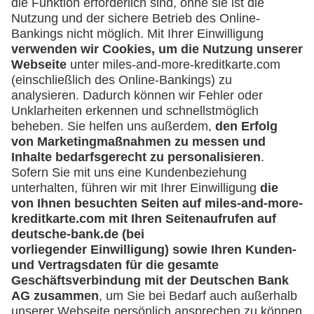
Was kann ich tun, wenn ich über eine
Umsatzanfrage informiert werde, die ich
nicht veranlasst habe?
Sperren der Lufthansa Miles & More
Credit Card
Muss ich meine Lufthansa Miles & More
Credit Card sofort sperren, wenn ich einen
Kartenumsatz nicht zuordnen kann?
Ich möchte meine Karte sperren - was muss
ich tun?
Bekomme ich nach Sperrung meiner