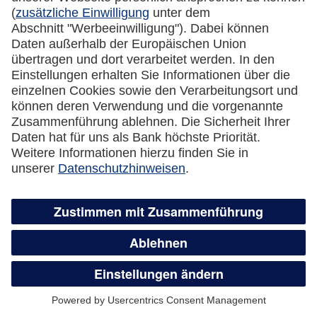
Kreditkarte automatisch eine neue Karte
zugesandt?
Was passiert mit dem Guthaben auf der
gesperrten Kreditkarte?
Wie kündige ich meine Lufthansa Miles &
More Credit Card?
Überweisungsservice,
Guthabenauszahlung und flexible
Teilzahlung
Wie funktioniert der Überweisungsservice?
Was ist der Unterschied zwischen