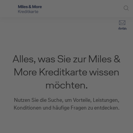
Direkt zur Hauptnavigation (Enter drücken)
Privat-Kund:innen
Suche
Kontakt
Direkt zur Suche (Enter drücken)
Häufige Fragen
Selbstständige
Miles & More Programm
Unternehmen
Direkt zum Hauptinhalt (Enter drücken)
Alles, was Sie zur Miles &
Schritt für Schritt zur neuen Karte
Service
More Kreditkarte wissen
Kreditkarte empfehlen
möchten.
Kreditkarten-Banking
Nutzen Sie die Suche, um Vorteile, Leistungen,
Kreditkarte beantragen
Konditionen und häufige Fragen zu entdecken.