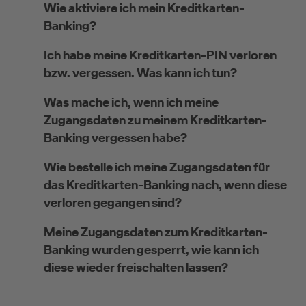
Wie aktiviere ich mein Kreditkarten-
Banking?
Selbstständige
Ich habe meine Kreditkarten-PIN verloren
bzw. vergessen. Was kann ich tun?
(z.B. Gewerbetreibender, Handwerker,
Freiberufler)
Was mache ich, wenn ich meine
Zugangsdaten zu meinem Kreditkarten-
Unternehmen
Banking vergessen habe?
(z.B. e.K., Personengesellschaft (inkl. GbR),
Wie bestelle ich meine Zugangsdaten für
GmbH)
das Kreditkarten-Banking nach, wenn diese
verloren gegangen sind?
Meine Zugangsdaten zum Kreditkarten-
Banking wurden gesperrt, wie kann ich
diese wieder freischalten lassen?