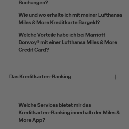
Buchungen?
Wie und wo erhalte ich mit meiner Lufthansa
Miles & More Kreditkarte Bargeld?
Kreditkarte beantragen
Welche Vorteile habe ich bei Marriott
Bonvoy® mit einer Lufthansa Miles & More
Suchen Sie eine Kreditkarte für die private oder
Credit Card?
geschäftliche Nutzung? Oder möchten Sie
Kreditkarten für Ihr Unternehmen beantragen?
Über die Auswahl gelangen Sie direkt in den
gewünschten Antrag.
Das Kreditkarten-Banking
Private Nutzung
Welche Services bietet mir das
Kreditkarten-Banking innerhalb der Miles &
More App?
Geschäftliche Nutzung