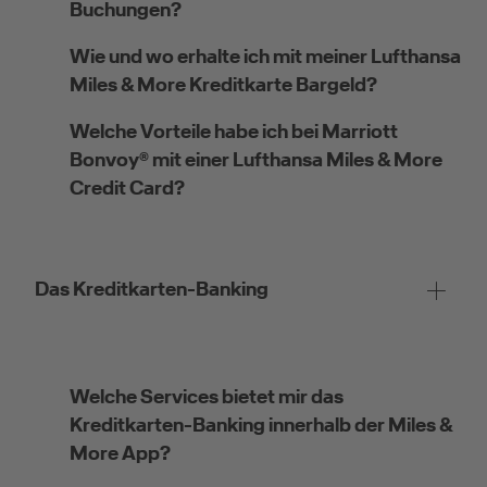
Buchungen?
Wie und wo erhalte ich mit meiner Lufthansa
Miles & More Kreditkarte Bargeld?
Kreditkarte beantragen
Welche Vorteile habe ich bei Marriott
Bonvoy® mit einer Lufthansa Miles & More
Suchen Sie eine Kreditkarte für die private oder
Credit Card?
geschäftliche Nutzung? Oder möchten Sie
Kreditkarten für Ihr Unternehmen beantragen?
Über die Auswahl gelangen Sie direkt in den
gewünschten Antrag.
Das Kreditkarten-Banking
Private Nutzung
Welche Services bietet mir das
Kreditkarten-Banking innerhalb der Miles &
More App?
Geschäftliche Nutzung