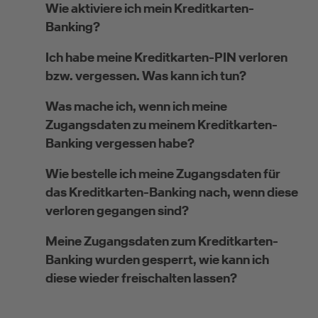
Wie aktiviere ich mein Kreditkarten-
Banking?
Selbstständige
Ich habe meine Kreditkarten-PIN verloren
bzw. vergessen. Was kann ich tun?
(z.B. Gewerbetreibender, Handwerker,
Freiberufler)
Was mache ich, wenn ich meine
Zugangsdaten zu meinem Kreditkarten-
Unternehmen
Banking vergessen habe?
(z.B. e.K., Personengesellschaft (inkl. GbR),
Wie bestelle ich meine Zugangsdaten für
GmbH)
das Kreditkarten-Banking nach, wenn diese
verloren gegangen sind?
Meine Zugangsdaten zum Kreditkarten-
Banking wurden gesperrt, wie kann ich
diese wieder freischalten lassen?