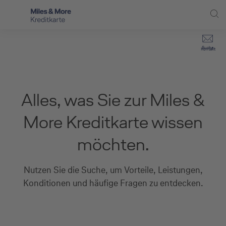
Direkt zur Hauptnavigation (Enter drücken)
Privat-Kund:innen
Suche
Kontakt
Direkt zur Suche (Enter drücken)
Häufige Fragen
Selbstständige
Miles & More Programm
Unternehmen
Direkt zum Hauptinhalt (Enter drücken)
Alles, was Sie zur Miles &
Schritt für Schritt zur neuen Karte
Service
More Kreditkarte wissen
Kreditkarte empfehlen
möchten.
Kreditkarten-Banking
Nutzen Sie die Suche, um Vorteile, Leistungen,
Kreditkarte beantragen
Konditionen und häufige Fragen zu entdecken.