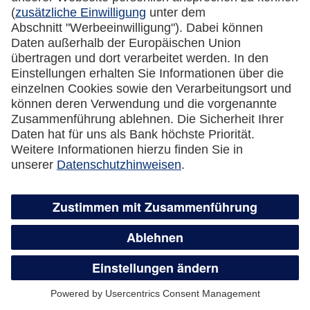
Kreditkarte automatisch eine neue Karte
zugesandt?
Was passiert mit dem Guthaben auf der
gesperrten Kreditkarte?
Wie kündige ich meine Lufthansa Miles &
More Credit Card?
Überweisungsservice,
Guthabenauszahlung und flexible
Teilzahlung
Wie funktioniert der Überweisungsservice?
Was ist der Unterschied zwischen