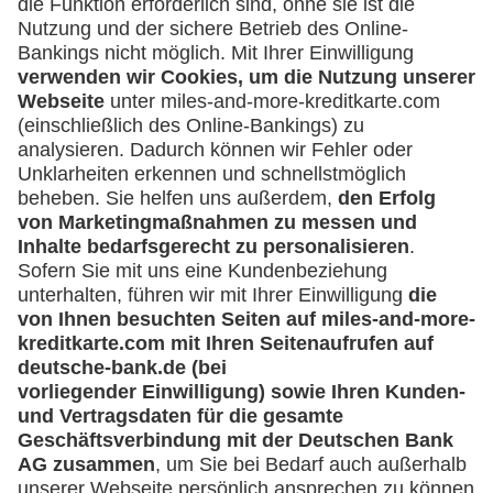
Was kann ich tun, wenn ich über eine
Umsatzanfrage informiert werde, die ich
nicht veranlasst habe?
Sperren der Lufthansa Miles & More
Credit Card
Muss ich meine Lufthansa Miles & More
Credit Card sofort sperren, wenn ich einen
Kartenumsatz nicht zuordnen kann?
Ich möchte meine Karte sperren - was muss
ich tun?
Bekomme ich nach Sperrung meiner