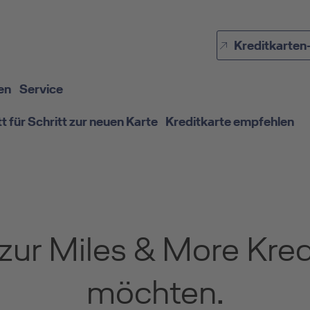
Direkt zur Hauptnavigation (Enter drücken)
Kreditkarten
Direkt zur Suche (Enter drücken)
Direkt zum Hauptinhalt (Enter drücken)
en
Service
tt für Schritt zur neuen Karte
Kreditkarte empfehlen
 zur Miles & More Kre
möchten.