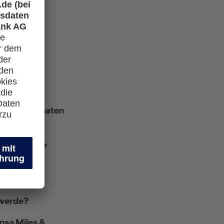
tzten 12 Monaten
nd wann die
 werde?
nsa Miles &