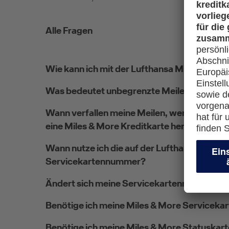
Alle Fragen
Wie kann ich mit der Lufthansa Miles & Mor
Was bedeutet unbegrenzte Meilengültigkei
Wann verfallen meine Meilen, wenn ich eine 
eine Miles & More Kreditkarte herausgegeb
Wann nutze ich die auf der Lufthansa Mile
Servicekartennummer?
Ändert sich meine Servicekartennummer im
Benötige ich meine Miles & More Servicekar
Benötige ich meine Miles & More Statuskart