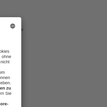
orten auf die
lles zum