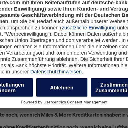
e Credit Card Meilen sammeln?
t?
neue Miles & More Kreditkarte beantrage und in den le
en von der DKB hatte?
s & More Credit Card angegebene Kreditkartennummer u
 Zuge des Wechsels von der DKB zur Deutschen Bank?
te noch, wenn ich Miles & More Kreditkarteninhaber:in
e ohne Kreditkartenfunktion noch, wenn ich eine Luftha