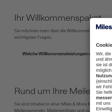
Ihr Willkommenspaket
Sie möchten mehr über die Willkommenspakete der 
wichtigsten Fragen.
Welche Willkommensleistungen erhalte ich b
Rund um Ihre Meilen
Sie sind Inhaber:in einer Miles & More Kreditkarte
Meilensammeln, Meileneinlösen und zu vielen wei