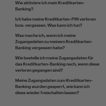
Wie aktiviere ich mein Kreditkarten-
Banking?
Selbstständige
Ich habe meine Kreditkarten-PIN verloren
bzw. vergessen. Was kann ich tun?
(z.B. Gewerbetreibender, Handwerker,
Freiberufler)
Was mache ich, wenn ich meine
Zugangsdaten zu meinem Kreditkarten-
Unternehmen
Banking vergessen habe?
(z.B. e.K., Personengesellschaft (inkl. GbR),
Wie bestelle ich meine Zugangsdaten für
GmbH)
das Kreditkarten-Banking nach, wenn diese
verloren gegangen sind?
Meine Zugangsdaten zum Kreditkarten-
Banking wurden gesperrt, wie kann ich
diese wieder freischalten lassen?