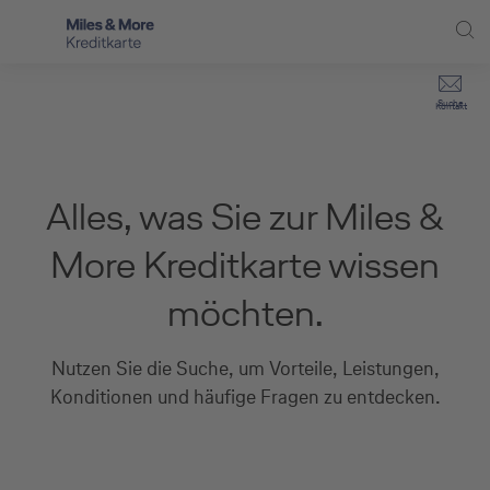
Direkt zur Hauptnavigation (Enter drücken)
Privat-Kund:innen
Suche
Kontakt
Direkt zur Suche (Enter drücken)
Häufige Fragen
Selbstständige
Miles & More Programm
Unternehmen
Direkt zum Hauptinhalt (Enter drücken)
Alles, was Sie zur Miles &
Schritt für Schritt zur neuen Karte
Service
More Kreditkarte wissen
Kreditkarte empfehlen
möchten.
Kreditkarten-Banking
Nutzen Sie die Suche, um Vorteile, Leistungen,
Kreditkarte beantragen
Konditionen und häufige Fragen zu entdecken.