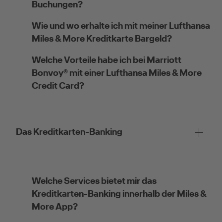
Buchungen?
Wie und wo erhalte ich mit meiner Lufthansa
Miles & More Kreditkarte Bargeld?
Kreditkarte beantragen
Welche Vorteile habe ich bei Marriott
Bonvoy® mit einer Lufthansa Miles & More
Suchen Sie eine Kreditkarte für die private oder
Credit Card?
geschäftliche Nutzung? Oder möchten Sie
Kreditkarten für Ihr Unternehmen beantragen?
Über die Auswahl gelangen Sie direkt in den
gewünschten Antrag.
Das Kreditkarten-Banking
Private Nutzung
Welche Services bietet mir das
Kreditkarten-Banking innerhalb der Miles &
More App?
Geschäftliche Nutzung