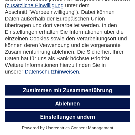
Kreditkarte automatisch eine neue Karte
zugesandt?
Was passiert mit dem Guthaben auf der
gesperrten Kreditkarte?
Wie kündige ich meine Lufthansa Miles &
More Credit Card?
Überweisungsservice,
Guthabenauszahlung und flexible
Teilzahlung
Wie funktioniert der Überweisungsservice?
Was ist der Unterschied zwischen