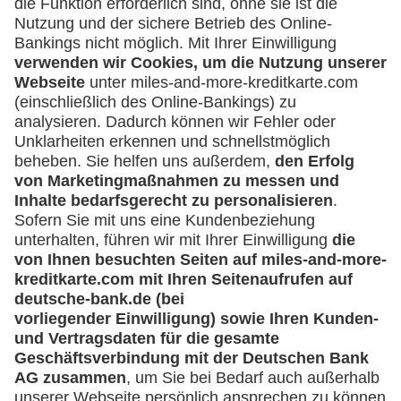
Was kann ich tun, wenn ich über eine
Umsatzanfrage informiert werde, die ich
nicht veranlasst habe?
Sperren der Lufthansa Miles & More
Credit Card
Muss ich meine Lufthansa Miles & More
Credit Card sofort sperren, wenn ich einen
Kartenumsatz nicht zuordnen kann?
Ich möchte meine Karte sperren - was muss
ich tun?
Bekomme ich nach Sperrung meiner