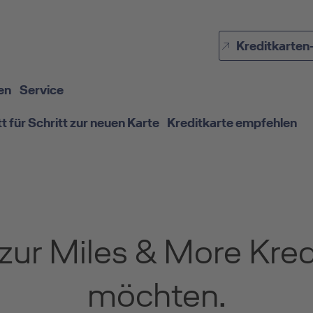
Direkt zur Hauptnavigation (Enter drücken)
Kreditkarten
Direkt zur Suche (Enter drücken)
Direkt zum Hauptinhalt (Enter drücken)
en
Service
tt für Schritt zur neuen Karte
Kreditkarte empfehlen
 zur Miles & More Kre
möchten.