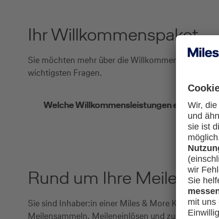
Ihr Willkommenspaket
Sie möchten mehr über die Willkommenspakete der 
wichtigsten Fragen.
Welche Willkommensleistungen erhalte ich b
Rund um Ihre Meilen
Sie sind Inhaber:in einer Miles & More Kreditkarte
Meilensammeln, Meileneinlösen und zu vielen wei