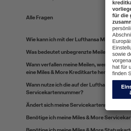
Alle Fragen
Wie kann ich mit der Lufthansa Miles & Mor
Was bedeutet unbegrenzte Meilengültigkei
Wann verfallen meine Meilen, wenn ich eine 
eine Miles & More Kreditkarte herausgegeb
Wann nutze ich die auf der Lufthansa Mile
Servicekartennummer?
Ändert sich meine Servicekartennummer im
Benötige ich meine Miles & More Servicekar
Benötige ich meine Miles & More Statuskart