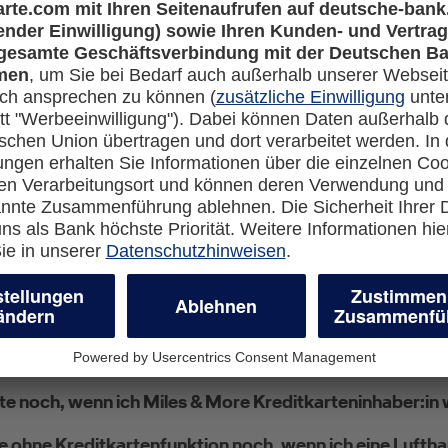
e Credit Card Meilen sammeln?
t?
neue Miles & More Kreditkarte beantrage und in den le
en von der DKB hatte?
s & More Credit Card angegebene Kreditkartennummer u
 Zuge des Wechsels von der DKB zur Deutschen Bank?
te noch, wenn ich Miles & More Kreditkarteninhaber:in
e ohne Kreditkartenfunktion noch, wenn ich eine Luftha