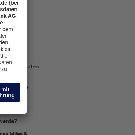
tzten 12 Monaten
nd wann die
 werde?
nsa Miles &