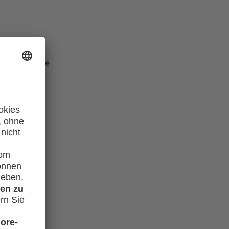
orten auf die
lles zum