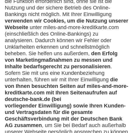
Was kann ich tun, wenn ich über eine
Umsatzanfrage informiert werde, die ich
nicht veranlasst habe?
Sperren der Lufthansa Miles & More
Credit Card
Muss ich meine Lufthansa Miles & More
Credit Card sofort sperren, wenn ich einen
Kartenumsatz nicht zuordnen kann?
Ich möchte meine Karte sperren - was muss
ich tun?
Bekomme ich nach Sperrung meiner