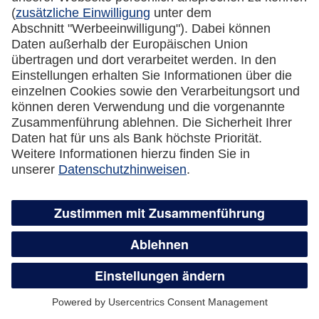
Kreditkarte automatisch eine neue Karte
zugesandt?
Was passiert mit dem Guthaben auf der
gesperrten Kreditkarte?
Wie kündige ich meine Lufthansa Miles &
More Credit Card?
Überweisungsservice,
Guthabenauszahlung und flexible
Teilzahlung
Wie funktioniert der Überweisungsservice?
Was ist der Unterschied zwischen