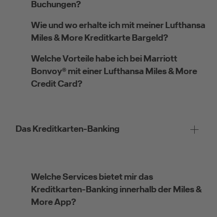
Buchungen?
Wie und wo erhalte ich mit meiner Lufthansa
Miles & More Kreditkarte Bargeld?
Kreditkarte beantragen
Welche Vorteile habe ich bei Marriott
Bonvoy® mit einer Lufthansa Miles & More
Suchen Sie eine Kreditkarte für die private oder
Credit Card?
geschäftliche Nutzung? Oder möchten Sie
Kreditkarten für Ihr Unternehmen beantragen?
Über die Auswahl gelangen Sie direkt in den
gewünschten Antrag.
Das Kreditkarten-Banking
Private Nutzung
Welche Services bietet mir das
Kreditkarten-Banking innerhalb der Miles &
More App?
Geschäftliche Nutzung