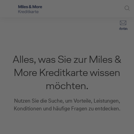
Direkt zur Hauptnavigation (Enter drücken)
Privat-Kund:innen
Suche
Kontakt
Direkt zur Suche (Enter drücken)
Häufige Fragen
Selbstständige
Miles & More Programm
Unternehmen
Direkt zum Hauptinhalt (Enter drücken)
Alles, was Sie zur Miles &
Schritt für Schritt zur neuen Karte
Service
More Kreditkarte wissen
Kreditkarte empfehlen
möchten.
Kreditkarten-Banking
Nutzen Sie die Suche, um Vorteile, Leistungen,
Kreditkarte beantragen
Konditionen und häufige Fragen zu entdecken.