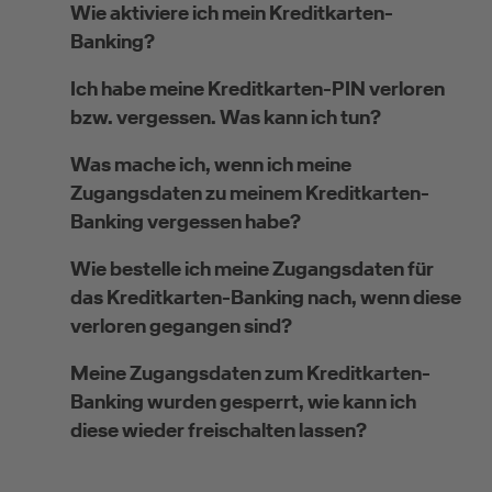
Wie aktiviere ich mein Kreditkarten-
Banking?
Selbstständige
Ich habe meine Kreditkarten-PIN verloren
bzw. vergessen. Was kann ich tun?
(z.B. Gewerbetreibender, Handwerker,
Freiberufler)
Was mache ich, wenn ich meine
Zugangsdaten zu meinem Kreditkarten-
Unternehmen
Banking vergessen habe?
(z.B. e.K., Personengesellschaft (inkl. GbR),
Wie bestelle ich meine Zugangsdaten für
GmbH)
das Kreditkarten-Banking nach, wenn diese
verloren gegangen sind?
Meine Zugangsdaten zum Kreditkarten-
Banking wurden gesperrt, wie kann ich
diese wieder freischalten lassen?